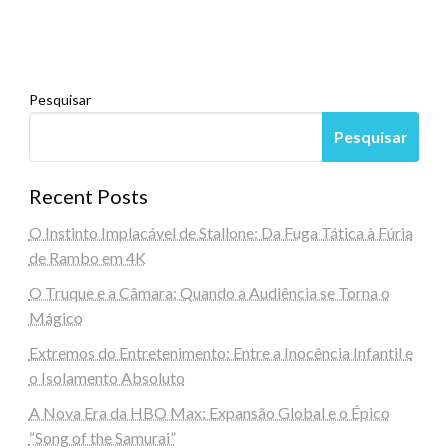
Pesquisar
Pesquisar
Recent Posts
O Instinto Implacável de Stallone: Da Fuga Tática à Fúria
de Rambo em 4K
O Truque e a Câmara: Quando a Audiência se Torna o
Mágico
Extremos do Entretenimento: Entre a Inocência Infantil e
o Isolamento Absoluto
A Nova Era da HBO Max: Expansão Global e o Épico
“Song of the Samurai”