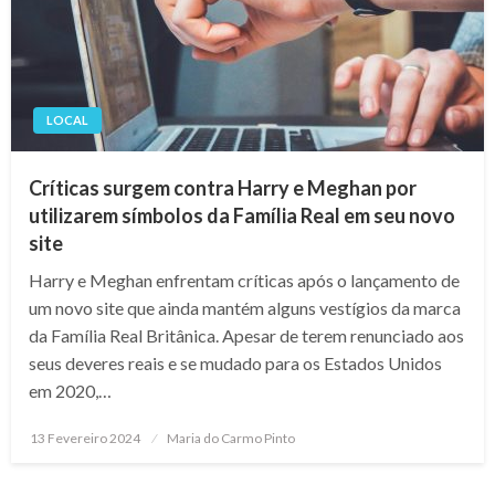
LOCAL
Críticas surgem contra Harry e Meghan por
utilizarem símbolos da Família Real em seu novo
site
Harry e Meghan enfrentam críticas após o lançamento de
um novo site que ainda mantém alguns vestígios da marca
da Família Real Britânica. Apesar de terem renunciado aos
seus deveres reais e se mudado para os Estados Unidos
em 2020,…
Posted
13 Fevereiro 2024
Maria do Carmo Pinto
on