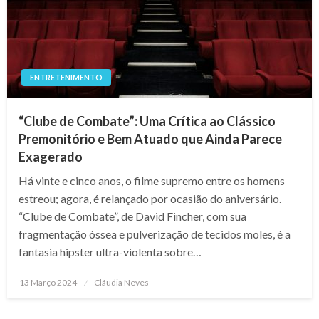
ENTRETENIMENTO
“Clube de Combate”: Uma Crítica ao Clássico
Premonitório e Bem Atuado que Ainda Parece
Exagerado
Há vinte e cinco anos, o filme supremo entre os homens
estreou; agora, é relançado por ocasião do aniversário.
“Clube de Combate”, de David Fincher, com sua
fragmentação óssea e pulverização de tecidos moles, é a
fantasia hipster ultra-violenta sobre…
Posted
13 Março 2024
Cláudia Neves
on