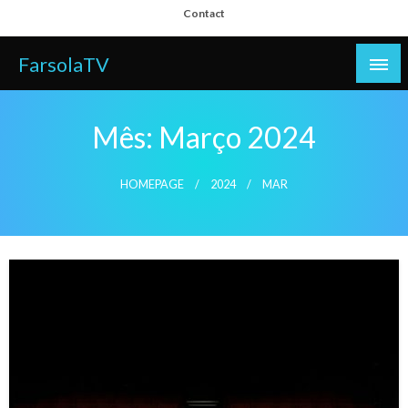
Skip
Contact
to
content
FarsolaTV
Mês:
Março 2024
HOMEPAGE
2024
MAR