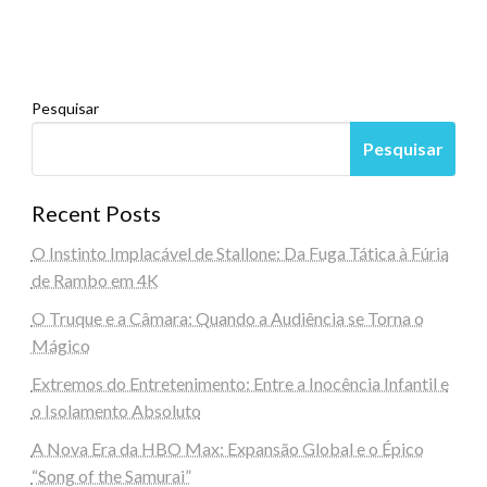
Pesquisar
Pesquisar
Recent Posts
O Instinto Implacável de Stallone: Da Fuga Tática à Fúria
de Rambo em 4K
O Truque e a Câmara: Quando a Audiência se Torna o
Mágico
Extremos do Entretenimento: Entre a Inocência Infantil e
o Isolamento Absoluto
A Nova Era da HBO Max: Expansão Global e o Épico
“Song of the Samurai”