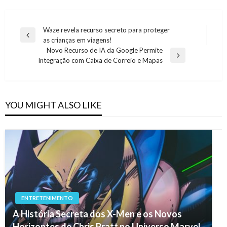
Navegação
Waze revela recurso secreto para proteger
Previous
as crianças em viagens!
de
Post
Novo Recurso de IA da Google Permite
artigos
Next
Integração com Caixa de Correio e Mapas
Post
YOU MIGHT ALSO LIKE
ENTRETENIMENTO
A História Secreta dos X-Men e os Novos
Horizontes de Chris Pratt no Universo Marvel