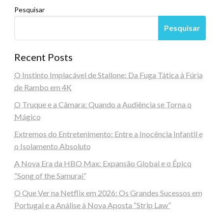
Pesquisar
Pesquisar
Recent Posts
O Instinto Implacável de Stallone: Da Fuga Tática à Fúria
de Rambo em 4K
O Truque e a Câmara: Quando a Audiência se Torna o
Mágico
Extremos do Entretenimento: Entre a Inocência Infantil e
o Isolamento Absoluto
A Nova Era da HBO Max: Expansão Global e o Épico
“Song of the Samurai”
O Que Ver na Netflix em 2026: Os Grandes Sucessos em
Portugal e a Análise à Nova Aposta “Strip Law”