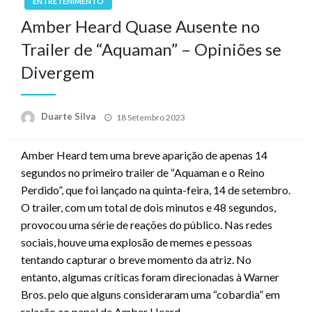
ENTRETENIMENTO
Amber Heard Quase Ausente no
Trailer de “Aquaman” – Opiniões se
Divergem
Posted
Duarte Silva
18 Setembro 2023
on
Amber Heard tem uma breve aparição de apenas 14
segundos no primeiro trailer de “Aquaman e o Reino
Perdido”, que foi lançado na quinta-feira, 14 de setembro.
O trailer, com um total de dois minutos e 48 segundos,
provocou uma série de reações do público. Nas redes
sociais, houve uma explosão de memes e pessoas
tentando capturar o breve momento da atriz. No
entanto, algumas críticas foram direcionadas à Warner
Bros. pelo que alguns consideraram uma “cobardia” em
relação ao papel de Amber Heard.