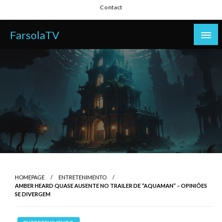
Skip
Contact
to
content
FarsolaTV
HOMEPAGE
ENTRETENIMENTO
AMBER HEARD QUASE AUSENTE NO TRAILER DE “AQUAMAN” – OPINIÕES
SE DIVERGEM