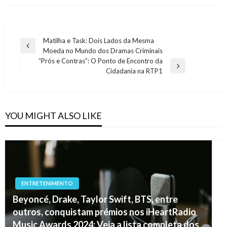
Navegação
Matilha e Task: Dois Lados da Mesma
Previous
Moeda no Mundo dos Dramas Criminais
de
Post
“Prós e Contras”: O Ponto de Encontro da
artigos
Next
Cidadania na RTP1
Post
YOU MIGHT ALSO LIKE
ENTRETENIMENTO
Beyoncé, Drake, Taylor Swift, BTS, entre
outros, conquistam prémios nos iHeartRadio
Music Awards 2024: Veja a lista completa dos