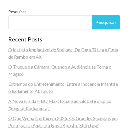
Pesquisar
Pesquisar
Recent Posts
O Instinto Implacável de Stallone: Da Fuga Tática à Fúria
de Rambo em 4K
O Truque e a Câmara: Quando a Audiência se Torna o
Mágico
Extremos do Entretenimento: Entre a Inocência Infantil e
o Isolamento Absoluto
A Nova Era da HBO Max: Expansão Global e o Épico
“Song of the Samurai”
O Que Ver na Netflix em 2026: Os Grandes Sucessos em
Portugal e a Análise à Nova Aposta “Strip Law”