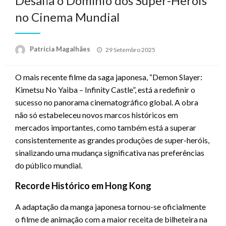
Desafia o Domínio dos Super-Heróis
no Cinema Mundial
Posted
Patrícia Magalhães
29 Setembro 2025
on
O mais recente filme da saga japonesa, “Demon Slayer:
Kimetsu No Yaiba – Infinity Castle”, está a redefinir o
sucesso no panorama cinematográfico global. A obra
não só estabeleceu novos marcos históricos em
mercados importantes, como também está a superar
consistentemente as grandes produções de super-heróis,
sinalizando uma mudança significativa nas preferências
do público mundial.
Recorde Histórico em Hong Kong
A adaptação da manga japonesa tornou-se oficialmente
o filme de animação com a maior receita de bilheteira na