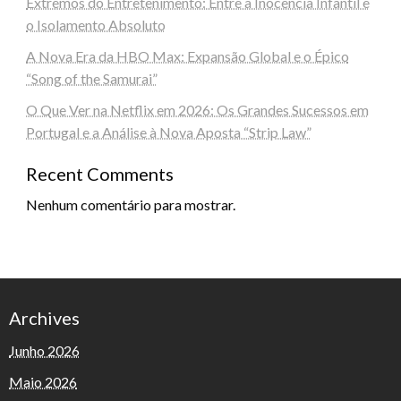
Extremos do Entretenimento: Entre a Inocência Infantil e
o Isolamento Absoluto
A Nova Era da HBO Max: Expansão Global e o Épico
“Song of the Samurai”
O Que Ver na Netflix em 2026: Os Grandes Sucessos em
Portugal e a Análise à Nova Aposta “Strip Law”
Recent Comments
Nenhum comentário para mostrar.
Archives
Junho 2026
Maio 2026