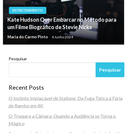
ENTRETENIMENTO
Kate Hudson Quer Embarcar no Método para
um Filme Biográfico de Stevie Nicks
Maria do Carmo Pinto
4 Junho 2024
Pesquisar
Pesquisar
Recent Posts
O Instinto Implacável de Stallone: Da Fuga Tática à Fúria
de Rambo em 4K
O Truque e a Câmara: Quando a Audiência se Torna o
Mágico