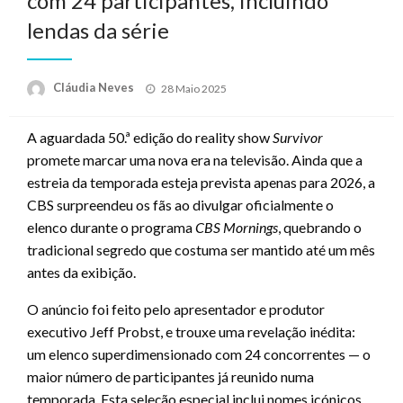
com 24 participantes, incluindo
lendas da série
Posted
Cláudia Neves
28 Maio 2025
on
A aguardada 50.ª edição do reality show
Survivor
promete marcar uma nova era na televisão. Ainda que a
estreia da temporada esteja prevista apenas para 2026, a
CBS surpreendeu os fãs ao divulgar oficialmente o
elenco durante o programa
CBS Mornings
, quebrando o
tradicional segredo que costuma ser mantido até um mês
antes da exibição.
O anúncio foi feito pelo apresentador e produtor
executivo Jeff Probst, e trouxe uma revelação inédita:
um elenco superdimensionado com 24 concorrentes — o
maior número de participantes já reunido numa
temporada. Esta seleção especial inclui nomes icónicos