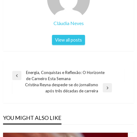
Cláudia Neves
View all posts
Navegação
Energia, Conquistas e Reflexão: O Horizonte
Previous
de Carneiro Esta Semana
de
Post
Cristina Reyna despede-se do jornalismo
artigos
Next
após três décadas de carreira
Post
YOU MIGHT ALSO LIKE