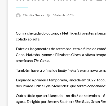
Posted
Cláudia Neves
10 Setembro 2024
on
Com a chegada do outono, a Netflix está prestes a lanç
colado ao sofá.
Entre os lançamentos de setembro, está o filme de com
Coon, Natasha Lyonne e Elizabeth Olsen, a oitava temp
americano
The Circle
.
Também haverá o final de
Emily in Paris
e uma nova temp
Enquanto a primeira temporada, lançada em 2022, focou 
dos irmãos Erik e Lyle Menendez, que foram condenados
Outro título que será lançado – no dia 6 de setembro – é
agora. Dirigido por Jeremy Saulnier (
Blue Ruin, Green R