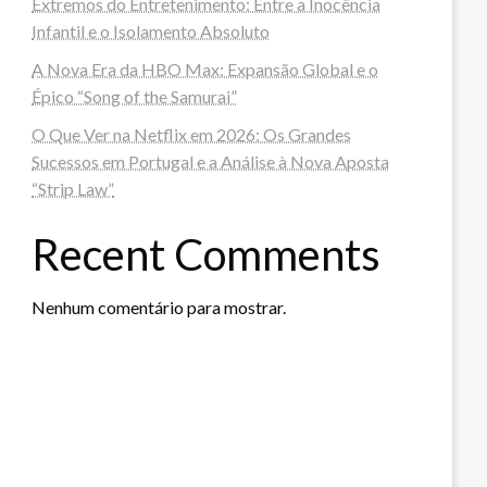
Extremos do Entretenimento: Entre a Inocência
Infantil e o Isolamento Absoluto
A Nova Era da HBO Max: Expansão Global e o
Épico “Song of the Samurai”
O Que Ver na Netflix em 2026: Os Grandes
Sucessos em Portugal e a Análise à Nova Aposta
“Strip Law”
Recent Comments
Nenhum comentário para mostrar.