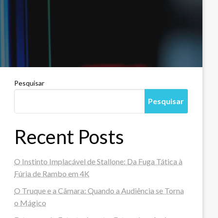
Pesquisar
Pesquisar
Recent Posts
O Instinto Implacável de Stallone: Da Fuga Tática à
Fúria de Rambo em 4K
O Truque e a Câmara: Quando a Audiência se Torna
o Mágico