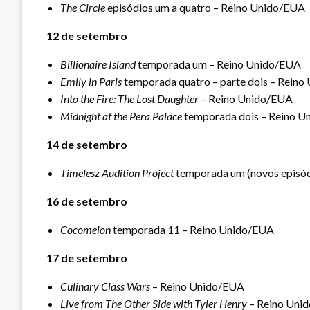
The Circle
episódios um a quatro – Reino Unido/EUA
12 de setembro
Billionaire Island
temporada um – Reino Unido/EUA
Emily in Paris
temporada quatro – parte dois – Rein
Into the Fire: The Lost Daughter
– Reino Unido/EUA
Midnight at the Pera Palace
temporada dois – Reino 
14 de setembro
Timelesz Audition Project
temporada um (novos episód
16 de setembro
Cocomelon
temporada 11 – Reino Unido/EUA
17 de setembro
Culinary Class Wars
– Reino Unido/EUA
Live from The Other Side with Tyler Henry
– Reino Uni