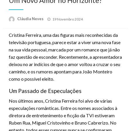
Um Novo Amor no Horizonte?
Posted
Cláudia Neves
19 Novembro 2024
on
Cristina Ferreira, uma das figuras mais reconhecidas da
televisão portuguesa, parece estar a viver uma nova fase
na sua vida pessoal, marcada por um romance que já não
faz questão de esconder. Recentemente, a apresentadora
deixou no ar indícios de que o amor voltou a cruzar o seu
caminho, e os rumores apontam para João Monteiro
como o possível eleito.
Um Passado de Especulações
Nos últimos anos, Cristina Ferreira foi alvo de várias
especulações românticas. Entre os nomes associados à
diretora de entretenimento e ficção da TVI estiveram
Ruben Rua, Miguel Cristovinho e Bruno Cabrerizo. No
entanto, todos esses rumores nunca se confirmaram.