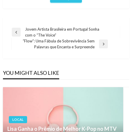
Navegação
Jovem Artista Brasileira em Portugal Sonha
Previous
com o “The Voice”
de
Post
“Flow”: Uma Fábula de Sobrevivência Sem
artigos
Next
Palavras que Encanta e Surpreende
Post
YOU MIGHT ALSO LIKE
LOCAL
Lisa Ganha o Prêmio de Melhor K-Pop no MTV