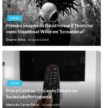
LOCAL
Primeira Imagem de David Howard Thornton
como Steamboat Willie em ‘Screamboat’
Duarte Silva
14 Janeiro 2025
LOCAL
Prós e Contras: O Grande Debate da
Sociedade Portuguesa
Maria do Carmo Pinto
22 Julho 2025