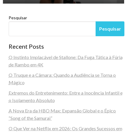
Pesquisar
Pesquisar
Recent Posts
O Instinto Implacável de Stallone: Da Fuga Tática à Fúria
de Rambo em 4K
O Truque e a Câmara: Quando a Audiência se Torna o
Mágico
Extremos do Entretenimento: Entre a Inocência Infantil e
o Isolamento Absoluto
A Nova Era da HBO Max: Expansão Global e o Épico
“Song of the Samurai”
O Que Ver na Netflix em 2026: Os Grandes Sucessos em